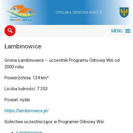
OPOLSKA ODNOWA WSI 2.0
Main Navigation
MENU
Łambinowice
Gmina Łambinowice – uczestnik Programu Odnowy Wsi od
2000 roku
Powierzchnia: 124 km²
Liczba ludności: 7 253
Powiat: nyski
https://lambinowice.pl/
Sołectwa uczestniczące w Programie Odnowy Wsi:
Łambinowice