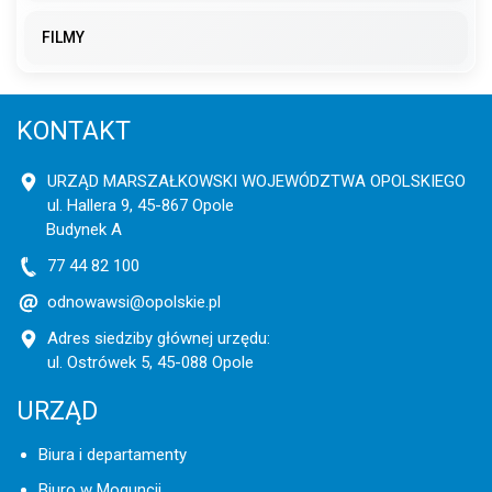
FILMY
KONTAKT
URZĄD MARSZAŁKOWSKI WOJEWÓDZTWA OPOLSKIEGO
ul. Hallera 9, 45-867 Opole
Budynek A
77 44 82 100
odnowawsi@opolskie.pl
Adres siedziby głównej urzędu:
ul. Ostrówek 5, 45-088 Opole
URZĄD
Biura i departamenty
Biuro w Moguncji