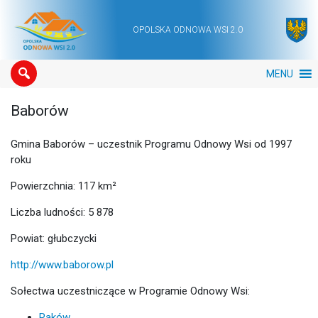
OPOLSKA ODNOWA WSI 2.0
Main Navigation
MENU
Baborów
Gmina Baborów – uczestnik Programu Odnowy Wsi od 1997
roku
Powierzchnia: 117 km²
Liczba ludności: 5 878
Powiat: głubczycki
http://www.baborow.pl
Sołectwa uczestniczące w Programie Odnowy Wsi:
Raków